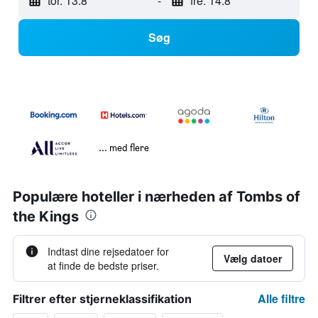
tor. 13.8
-
fre. 14.8
Søg
... med flere
Populære hoteller i nærheden af Tombs of
the Kings
Indtast dine rejsedatoer for
Vælg datoer
at finde de bedste priser.
Alle filtre
Filtrer efter stjerneklassifikation