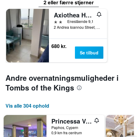
2 eller færre stjerner
Axiothea Hotel
2 stjerner
Enestående 9,1
2 Andrea Ioannou Street, Paphos, Cypern
680 kr.
Se tilbud
Andre overnatningsmuligheder i
Tombs of the Kings
Vis alle 304 ophold
Princessa Vera Hotel Apartments
Paphos, Cypern
0,9 km fra centrum