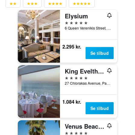
Elysium
5 stjerner
6 Queen Verenikis Street, Paphos, Cypern
2.295 kr.
Se tilbud
King Evelthon Beach Hotel & Resort
5 stjerner
27 Chlorakas Avenue, Paphos, Cypern
1.084 kr.
Se tilbud
Venus Beach Hotel
5 stjerner