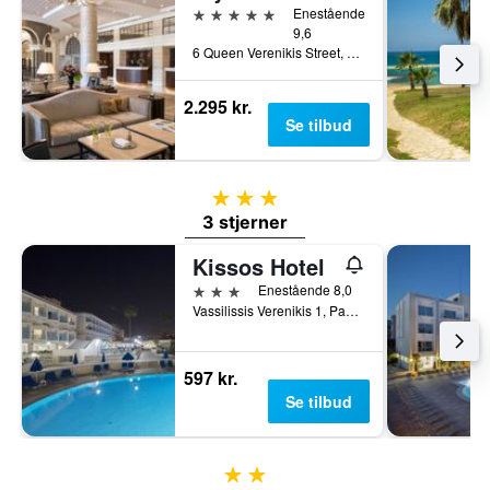
5 stjerner
Enestående
9,6
6 Queen Verenikis Street, Paphos, Cypern
2.295 kr.
Se tilbud
3 stjerner
3 stjerner
Kissos Hotel
3 stjerner
Enestående 8,0
Vassilissis Verenikis 1, Paphos, Cypern
597 kr.
Se tilbud
2 stjerner