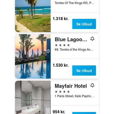
Tombs Of The Kings RD, Po Box 62309, Paphos, Cypern
1.318 kr.
Se tilbud
Blue Lagoon Kosher Hotel
4 stjerner
69, Tombs of the Kings Avenue, Paphos, Cypern
1.530 kr.
Se tilbud
Mayfair Hotel
4 stjerner
1 Paris Street, Kato Paphos, Paphos, Cypern
954 kr.