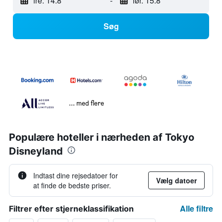
fre. 14.8
-
lør. 15.8
Søg
... med flere
Populære hoteller i nærheden af Tokyo
Disneyland
Indtast dine rejsedatoer for
Vælg datoer
at finde de bedste priser.
Alle filtre
Filtrer efter stjerneklassifikation