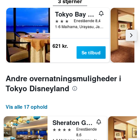
3 stjerner
Tokyo Bay Maihama Hotel First Resort
3 stjerner
Enestående 8,4
1-6 Maihama, Urayasu, Japan
621 kr.
Se tilbud
Andre overnatningsmuligheder i
Tokyo Disneyland
Vis alle 17 ophold
Sheraton Grande Tokyo Bay Hotel
4 stjerner
Enestående
8,6