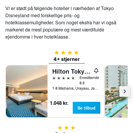
Vi er stødt på følgende hoteller i nærheden af ​​Tokyo
Disneyland med forskellige pris- og
hotelklassemuligheder. Som noget ekstra har vi også
markeret de mest populære og mest værdifulde
ejendomme i hver hotelklasse.
4 stjerner
4+ stjerner
Hilton Tokyo Bay
5 stjerner
Enestående
8,9
1-8 Maihama, Urayasu, Japan
1.048 kr.
Se tilbud
3 stjerner