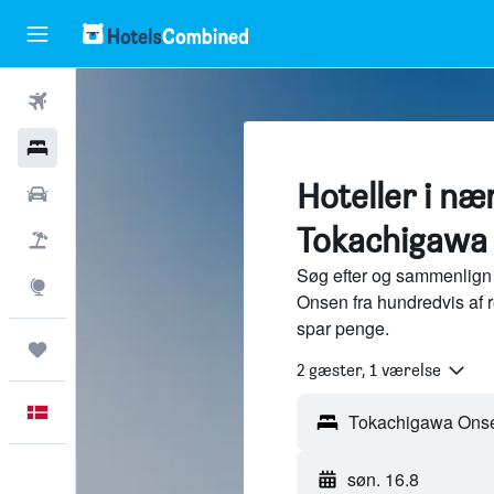
Fly
Hotel
Hoteller i næ
Billeje
Tokachigawa
Pakkerejser
Søg efter og sammenlign
Explore
Onsen fra hundredvis af 
spar penge.
Trips
2 gæster, 1 værelse
Dansk
søn. 16.8