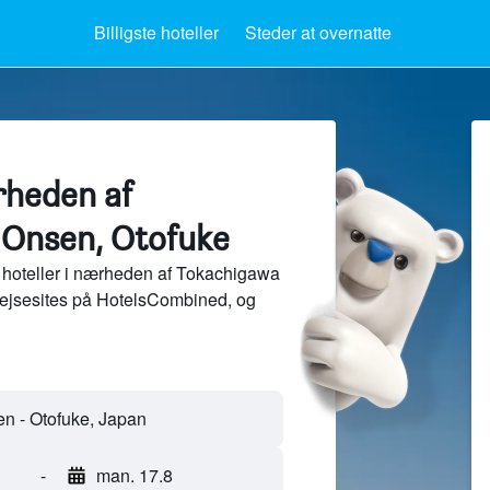
Billigste hoteller
Steder at overnatte
rheden af
 Onsen, Otofuke
 hoteller i nærheden af Tokachigawa
rejsesites på HotelsCombined, og
-
man. 17.8