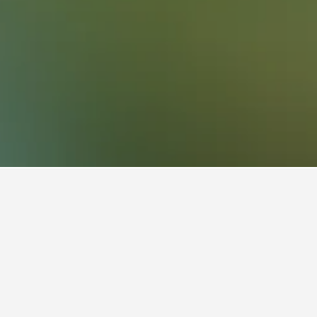
a Onsen, Otofuke
e vil typisk svinge afhængigt af de valgte