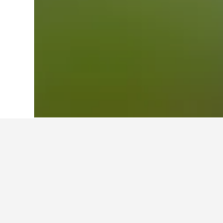
Hjem
Japan
95.490
Hokkaido-præfekt
Billigste hotel
Dette er de laveste priser, vi har 
datoer, hotellets stjerner og hotel