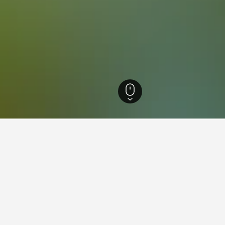
uret
6.788
Otofuke
18
Tokachigawa Onsen
ler i nærheden af Tokachigaw
fundet på hoteller tæt på Tokachigawa Onsen i øjeblikket. Prisern
lets beliggenhed.