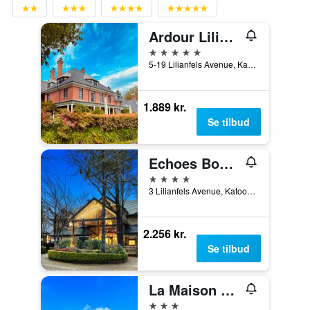
Ardour Lilianfels Blue Mountains
5 stjerner
5-19 Lilianfels Avenue, Katoomba, NSW, Australien
1.889 kr.
Se tilbud
Echoes Boutique Hotel and Restaurant
4 stjerner
3 Lilianfels Avenue, Katoomba, NSW, Australien
2.256 kr.
Se tilbud
La Maison Boutique
3 stjerner