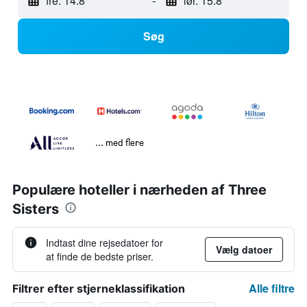
fre. 14.8
-
lør. 15.8
Søg
... med flere
Populære hoteller i nærheden af Three
Sisters
Indtast dine rejsedatoer for
Vælg datoer
at finde de bedste priser.
Alle filtre
Filtrer efter stjerneklassifikation