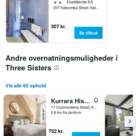
2 stjerner
Enestående 8,5
207 Katoomba Street, Katoomba, NSW, Australien
307 kr.
Se tilbud
Andre overnatningsmuligheder i
Three Sisters
Vis alle 60 ophold
Kurrara Historic Guest House
17 Coomonderry Street, Katoomba, NSW, Australien
0,6 km fra centrum
752 kr.