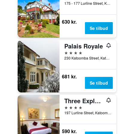
175 - 177 Lurline Street, Katoomba, NSW, Australien
630 kr.
Se tilbud
Palais Royale
4 stjerner
230 Katoomba Street, Katoomba, NSW, Australien
681 kr.
Se tilbud
Three Explorers Motel
4 stjerner
197 Lurline Street, Katoomba, NSW, Australien
590 kr.