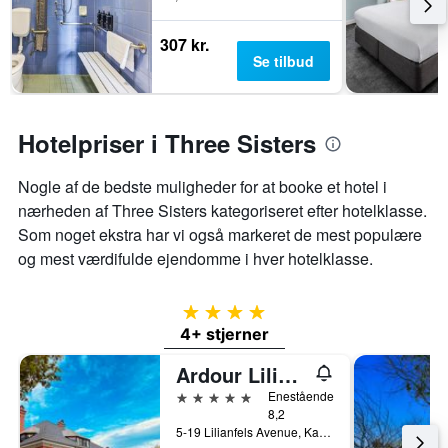
307 kr.
Se tilbud
Hotelpriser i Three Sisters
Nogle af de bedste muligheder for at booke et hotel i
nærheden af ​​Three Sisters kategoriseret efter hotelklasse.
Som noget ekstra har vi også markeret de mest populære
og mest værdifulde ejendomme i hver hotelklasse.
4 stjerner
4+ stjerner
Ardour Lilianfels Blue Mountains
5 stjerner
Enestående
8,2
5-19 Lilianfels Avenue, Katoomba, NSW, Australien