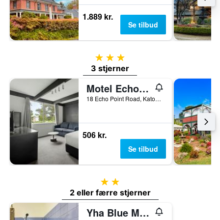
1.889 kr.
Se tilbud
3 stjerner
3 stjerner
Motel Echo Point
18 Echo Point Road, Katoomba, NSW, Australien
506 kr.
Se tilbud
2 stjerner
2 eller færre stjerner
Yha Blue Mountains Katoomba