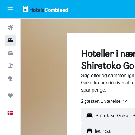
Fly
Hotel
Hoteller i næ
Billeje
Shiretoko Go
Pakkerejser
Søg efter og sammenlign 
Explore
Goko fra hundredvis af r
spar penge.
Trips
2 gæster, 1 værelse
Dansk
lør. 15.8