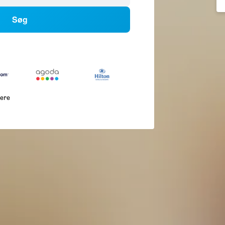
Søg
lere