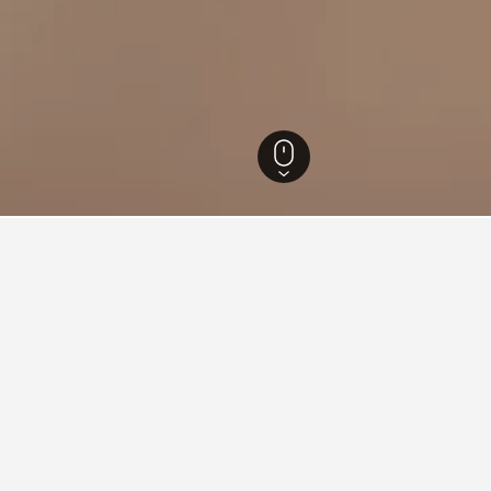
uret
6.789
Shari
38
Shiretoko Goko
atning i Shiretoko Goko
øbenhavns Hovedbanegård er godt?
aler det som et godt overnatningssted i nærheden af Københavns