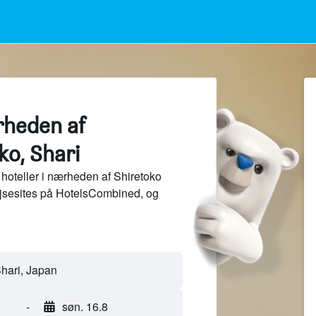
rheden af
ko, Shari
hoteller i nærheden af Shiretoko
ejsesites på HotelsCombined, og
-
søn. 16.8