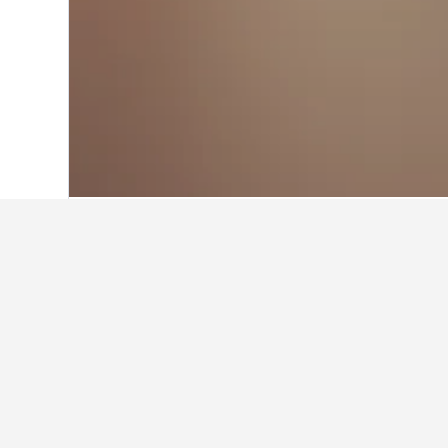
Hjem
Japan
95.490
Hokkaido-præfekt
Fakta om overn
Hvilket hotel i nærheden af K
Anmeldelser af Tivoli Hotel anbef