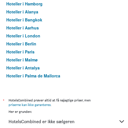
Hoteller i Hamborg
Hoteller i Alanya
Hoteller i Bangkok
Hoteller i Aarhus
Hoteller i London
Hoteller i Berlin
Hoteller i Paris
Hoteller i Malmø
Hoteller i Antalya
Hoteller i Palma de Mallorca
Hoteller i Pattaya
Hoteller i Istanbul
Hoteller i Dubai
*
HotelsCombined prøver altid at få nøjagtige priser, men
priserne kan ikke garanteres
.
Hoteller i Maspalomas
Her er grunden:
Hoteller i Göteborg
HotelsCombined er ikke sælgeren
Hoteller i Patong