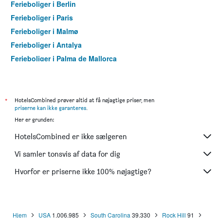
Ferieboliger i Berlin
Ferieboliger i Paris
Ferieboliger i Malmø
Ferieboliger i Antalya
Ferieboliger i Palma de Mallorca
Ferieboliger i Pattaya
Ferieboliger i Istanbul
Ferieboliger i Dubai
*
HotelsCombined prøver altid at få nøjagtige priser, men
priserne kan ikke garanteres
.
Ferieboliger i Maspalomas
Her er grunden:
Ferieboliger i Göteborg
HotelsCombined er ikke sælgeren
Ferieboliger i Patong
Ferieboliger i Rom
Vi samler tonsvis af data for dig
Ferieboliger i Fuengirola
Hvorfor er priserne ikke 100% nøjagtige?
Ferieboliger i Stockholm
Ferieboliger i Ko Lanta
Ferieboliger i Sharm El Sheikh
Hjem
USA
1.006.985
South Carolina
39.330
Rock Hill
91