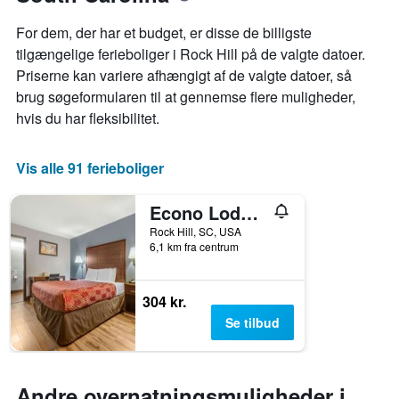
har
1
For dem, der har et budget, er disse de billigste
x-
tilgængelige ferieboliger i Rock Hill på de valgte datoer.
akse,
Priserne kan variere afhængigt af de valgte datoer, så
der
viser
brug søgeformularen til at gennemse flere muligheder,
ugedagene.
hvis du har fleksibilitet.
Diagrammet
har
1
Vis alle 91 ferieboliger
y-
akse,
Econo Lodge Rock Hill Northeast
der
viser
Rock Hill, SC, USA
den
6,1 km fra centrum
gennemsnitlige
pris
for
304 kr.
et
Se tilbud
værelse
Andre overnatningsmuligheder i