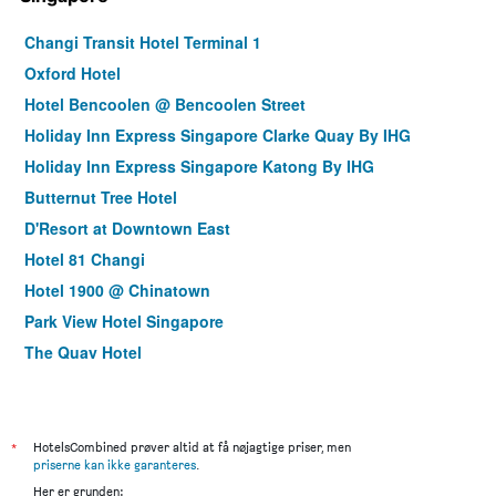
Changi Transit Hotel Terminal 1
Oxford Hotel
Hotel Bencoolen @ Bencoolen Street
Holiday Inn Express Singapore Clarke Quay By IHG
Holiday Inn Express Singapore Katong By IHG
Butternut Tree Hotel
D'Resort at Downtown East
Hotel 81 Changi
Hotel 1900 @ Chinatown
Park View Hotel Singapore
The Quay Hotel
Hotel Classic by Venue
ibis budget Singapore Clarke Quay
Habyt Clarke Quay - Previously Champion City
*
HotelsCombined prøver altid at få nøjagtige priser, men
priserne kan ikke garanteres
.
Bliss Hotel Singapore
Her er grunden: