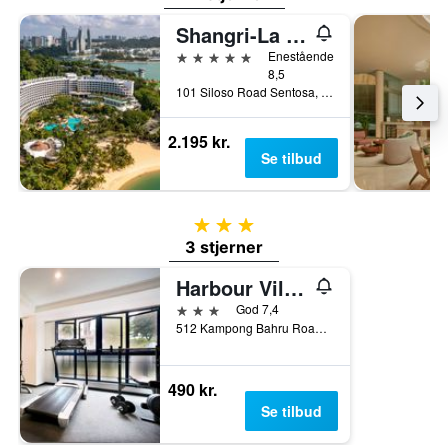
Shangri-La Rasa Sentosa, Singapore
5 stjerner
Enestående
8,5
101 Siloso Road Sentosa, Singapore, Singapore
2.195 kr.
Se tilbud
3 stjerner
3 stjerner
Harbour Ville Hotel
3 stjerner
God 7,4
512 Kampong Bahru Road, Singapore, Singapore
490 kr.
Se tilbud