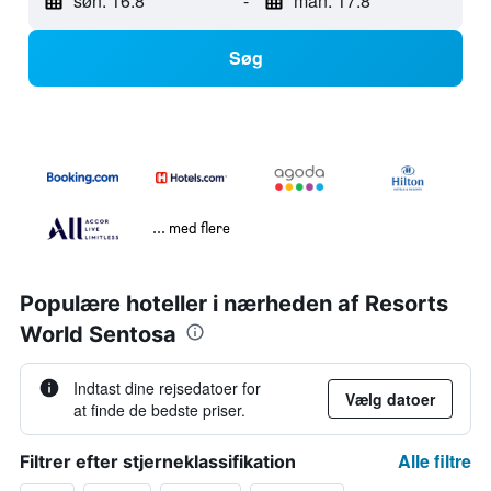
søn. 16.8
-
man. 17.8
Søg
... med flere
Populære hoteller i nærheden af Resorts
World Sentosa
Indtast dine rejsedatoer for
Vælg datoer
at finde de bedste priser.
Alle filtre
Filtrer efter stjerneklassifikation