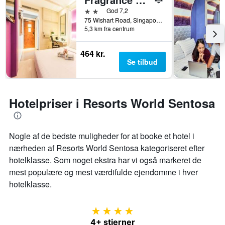
2 stjerner
God 7,2
75 Wishart Road, Singapore, Singapore
5,3 km fra centrum
464 kr.
Se tilbud
Hotelpriser i Resorts World Sentosa
Nogle af de bedste muligheder for at booke et hotel i
nærheden af ​​Resorts World Sentosa kategoriseret efter
hotelklasse. Som noget ekstra har vi også markeret de
mest populære og mest værdifulde ejendomme i hver
hotelklasse.
4 stjerner
4+ stjerner