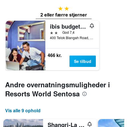
2 stjerner
2 eller færre stjerner
ibis budget Singapore Mount Faber
2 stjerner
God 7,4
400 Telok Blangah Road, Singapore, Singapore
466 kr.
Se tilbud
Andre overnatningsmuligheder i
Resorts World Sentosa
Vis alle 9 ophold
Shangri-La Rasa Sentosa, Singapore