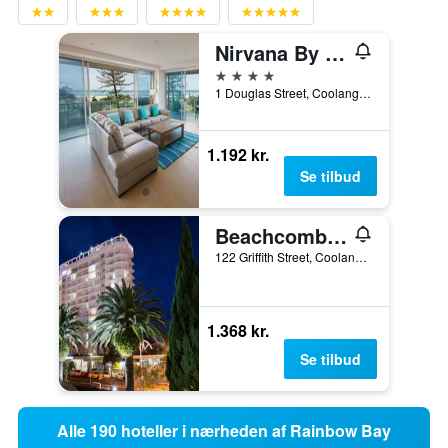
Nirvana By The Sea
4 stjerner
1 Douglas Street, Coolangatta, QLD, Australien
1.192 kr.
Se tilbud
Beachcomber International Resort
122 Griffith Street, Coolangatta, QLD, Australien
1.368 kr.
Se tilbud
Alle 190 hoteller i nærheden af Rainbow Bay