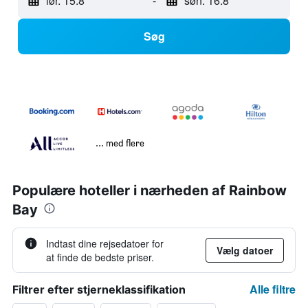
lør. 15.8
-
søn. 16.8
Søg
... med flere
Populære hoteller i nærheden af Rainbow
Bay
Indtast dine rejsedatoer for
Vælg datoer
at finde de bedste priser.
Alle filtre
Filtrer efter stjerneklassifikation