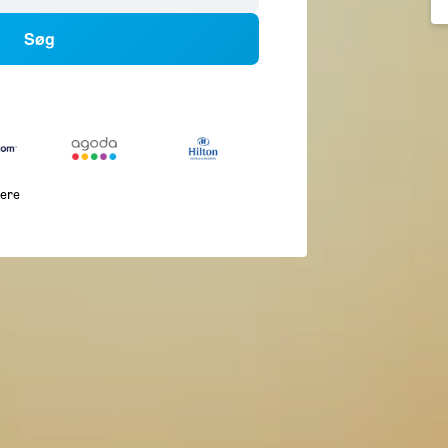
Søg
lere