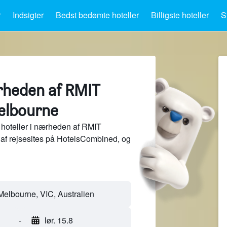
r
Indsigter
Bedst bedømte hoteller
Billigste hoteller
S
ærheden af RMIT
Melbourne
hoteller i nærheden af RMIT
 af rejsesites på HotelsCombined, og
-
lør. 15.8