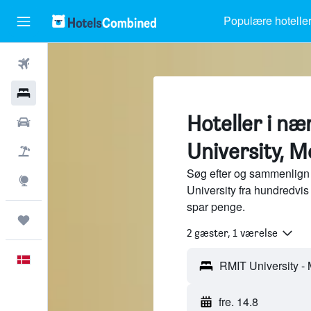
Populære hotelle
Fly
Hotel
Hoteller i n
Billeje
University, 
Pakkerejser
Søg efter og sammenlign 
Explore
University fra hundredvis
spar penge.
Trips
2 gæster, 1 værelse
Dansk
fre. 14.8