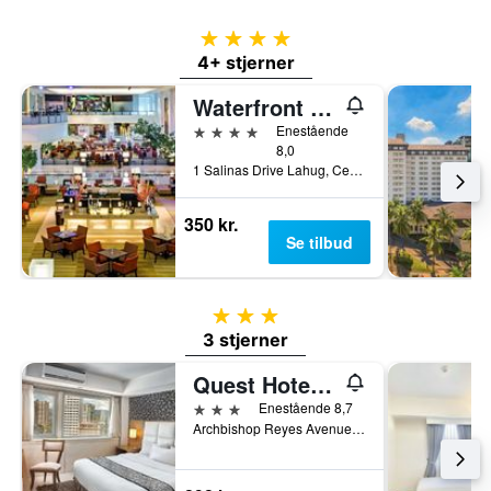
4 stjerner
4+ stjerner
Waterfront Cebu City Hotel & Casino
4 stjerner
Enestående
8,0
1 Salinas Drive Lahug, Cebu City, Filippinerne
350 kr.
Se tilbud
3 stjerner
3 stjerner
Quest Hotel & Conference Center Cebu
3 stjerner
Enestående 8,7
Archbishop Reyes Avenue, Cebu City, Filippinerne