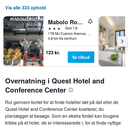
Vis alle 333 ophold
Mabolo Royal Hotel
3 stjerner
God 7,8
17B MJ Cuenco Avenue, Corner C. Mina Street, Cebu City, Filippinerne
0,8 km fra centrum
123 kr.
Se tilbud
Overnatning i Quest Hotel and
Conference Center
Rul gennem kortet for at finde hoteller tæt på det eller de
Quest Hotel and Conference Center kvarterer, du
planlægger at besøge. Som en ekstra fordel kan brugere
klikke på et hotel, de er interesserede i, for at finde nyttige