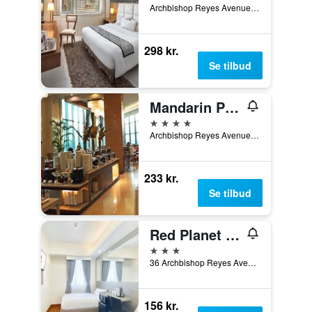
Archbishop Reyes Avenue, Cebu City, Filippinerne
298 kr.
Se tilbud
Mandarin Plaza Hotel
4 stjerner
Archbishop Reyes Avenue Corner Escario Street, Cebu City, Filippinerne
233 kr.
Se tilbud
Red Planet Cebu
3 stjerner
36 Archbishop Reyes Avenue, Cebu City, Filippinerne
156 kr.