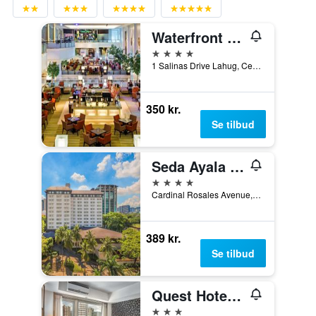
Waterfront Cebu City Hotel & Casino
4 stjerner
1 Salinas Drive Lahug, Cebu City, Filippinerne
350 kr.
Se tilbud
Seda Ayala Center Cebu City
4 stjerner
Cardinal Rosales Avenue, Cebu City, Filippinerne
389 kr.
Se tilbud
Quest Hotel & Conference Center Cebu
3 stjerner