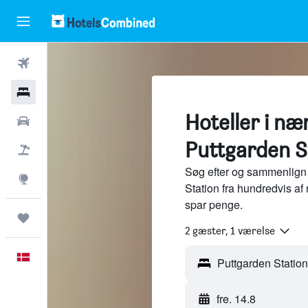
Fly
Hotel
Hoteller i næ
Billeje
Puttgarden S
Pakkerejser
Søg efter og sammenlign 
Explore
Station fra hundredvis af
spar penge.
Trips
2 gæster, 1 værelse
Dansk
fre. 14.8