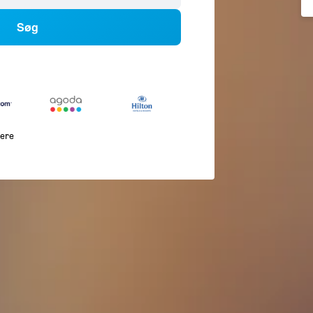
Søg
lere