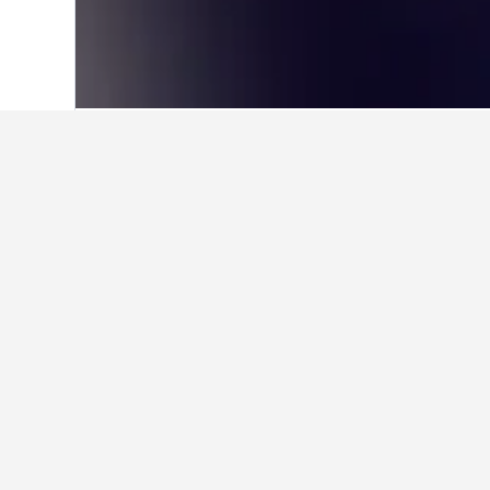
Hjem
Tyskland
303.539
Slesvig-Holst
Overnatning i P
Rul gennem kortet for at finde hote
brugere klikke på et hotel, de er in
Fakta om overna