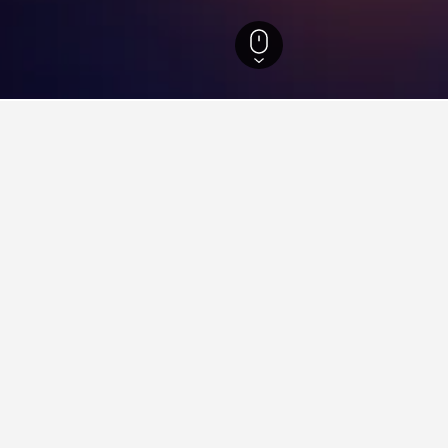
en
48.865
Femern
2.274
Femern
2.491
Puttgarden Station
uttgarden Station
ller tæt på det eller de Puttgarden Station kvarterer, du planlæ
teresserede i, for at finde nyttige oplysninger og tilbud for det 
tning i Puttgarden Station