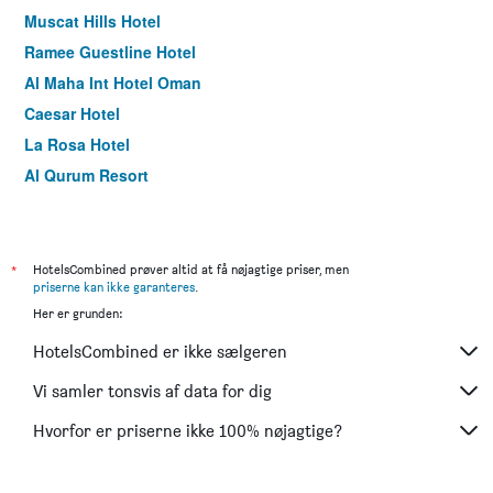
Muscat Hills Hotel
Ramee Guestline Hotel
Al Maha Int Hotel Oman
Caesar Hotel
La Rosa Hotel
Al Qurum Resort
Asfar Hotel Apartments
Dolphin Hotel
Marina Hotel
*
HotelsCombined prøver altid at få nøjagtige priser, men
priserne kan ikke garanteres
.
Husin Al Khaleej Hotel Apartment
Her er grunden:
HotelsCombined er ikke sælgeren
Vi samler tonsvis af data for dig
Hvorfor er priserne ikke 100% nøjagtige?