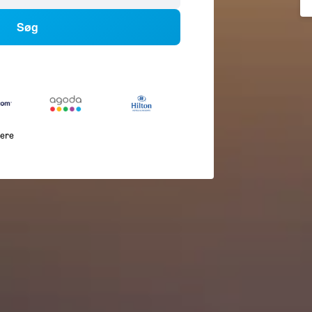
Søg
lere