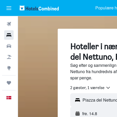
Populære ho
Fly
Hotel
Hoteller i næ
Billeje
del Nettuno,
Pakkerejser
Søg efter og sammenlign 
Explore
Nettuno fra hundredvis a
spar penge.
Trips
2 gæster, 1 værelse
Dansk
fre. 14.8