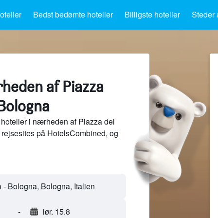
teller
Bedst bedømte hoteller
Billigste hoteller
Steder 
rheden af Piazza
 Bologna
hoteller i nærheden af Piazza del
f rejsesites på HotelsCombined, og
-
lør. 15.8