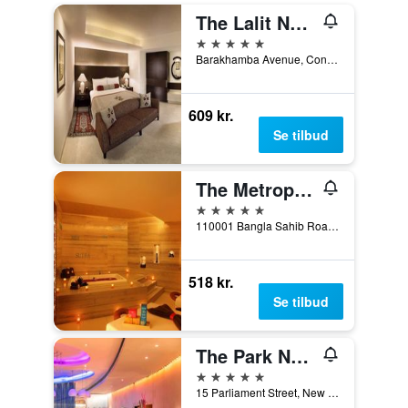
The Lalit New Delhi
5 stjerner
Barakhamba Avenue, Connaught Place, New Delhi, Indien
609 kr.
Se tilbud
The Metropolitan Hotel and Spa New Delhi
5 stjerner
110001 Bangla Sahib Road New Delhi, 110001 India, New Delhi, Indien
518 kr.
Se tilbud
The Park New Delhi
5 stjerner
15 Parliament Street, New Delhi, Indien