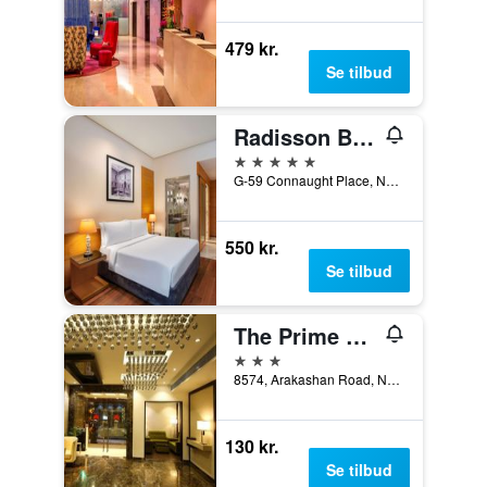
479 kr.
Se tilbud
Radisson Blu Marina Hotel Connaught Place
5 stjerner
G-59 Connaught Place, New Delhi, Indien
550 kr.
Se tilbud
The Prime Balaji Deluxe @ New Delhi Railway Station
3 stjerner
8574, Arakashan Road, New Delhi, Indien
130 kr.
Se tilbud