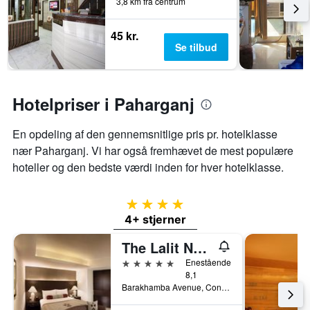
3,8 km fra centrum
45 kr.
Se tilbud
Hotelpriser i Paharganj
En opdeling af den gennemsnitlige pris pr. hotelklasse
nær Paharganj. Vi har også fremhævet de mest populære
hoteller og den bedste værdi inden for hver hotelklasse.
4 stjerner
4+ stjerner
The Lalit New Delhi
5 stjerner
Enestående
8,1
Barakhamba Avenue, Connaught Place, New Delhi, Indien