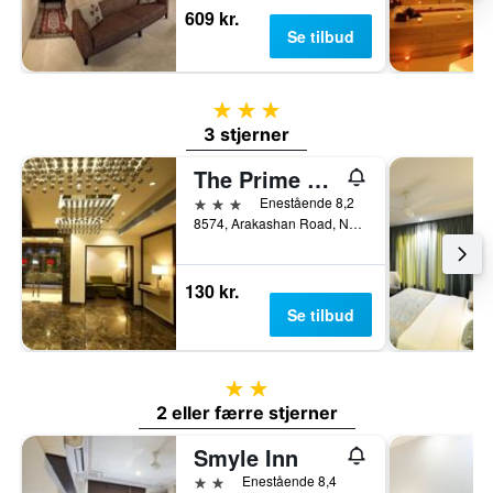
609 kr.
Se tilbud
3 stjerner
3 stjerner
The Prime Balaji Deluxe @ New Delhi Railway Station
3 stjerner
Enestående 8,2
8574, Arakashan Road, New Delhi, Indien
130 kr.
Se tilbud
2 stjerner
2 eller færre stjerner
Smyle Inn
2 stjerner
Enestående 8,4