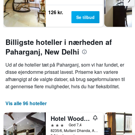
126 kr.
Se tilbud
Billigste hoteller i nærheden af
Paharganj, New Delhi
Ud af de hoteller tæt på Paharganj, som vi har fundet, er
disse ejendomme prissat lavest. Priserne kan variere
afhængigt af de valgte datoer, så brug søgeformularen til
at gennemse flere muligheder, hvis du har fleksibilitet.
Vis alle 96 hoteller
Hotel Woodland Deluxe
3 stjerner
God 7,4
8235/6, Multani Dhanda, Arakashan Road, New Delhi, Indien