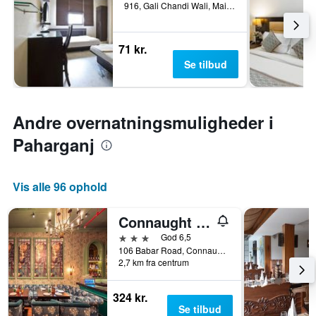
916, Gali Chandi Wali, Main Bazaar, Paharganj, New Delhi, Indien
71 kr.
Se tilbud
Andre overnatningsmuligheder i
Paharganj
Vis alle 96 ophold
Connaught Royale
3 stjerner
God 6,5
106 Babar Road, Connaught Place, New Delhi, Indien
2,7 km fra centrum
324 kr.
Se tilbud