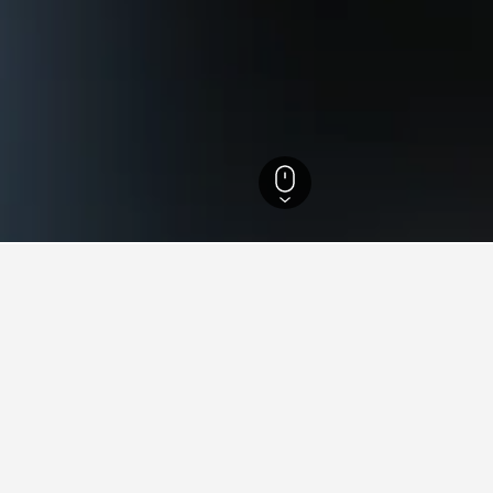
Östersund-Frösö GK
ler i nærheden af Östersund-
fundet på hoteller tæt på Östersund-Frösö GK i øjeblikket. Prisern
mse flere muligheder, hvis du har fleksibilitet.