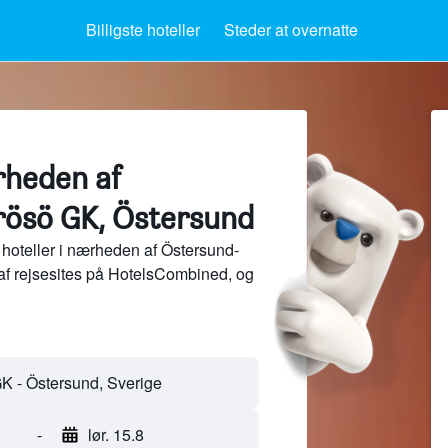
Billigste hoteller
Steder at overnatte
rheden af
ösö GK, Östersund
hoteller i nærheden af Östersund-
af rejsesites på HotelsCombined, og
-
lør. 15.8