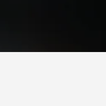
Frösö GK, Östersund
e kan variere afhængigt af de valgte datoer,