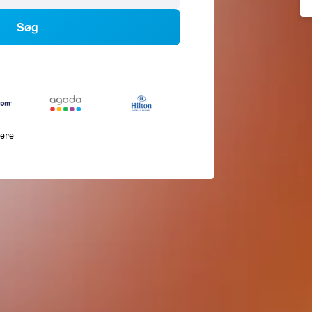
Søg
lere