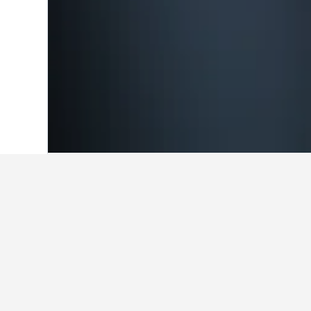
Hjem
Sverige
23.052
Östersund
40
Billigste hotel
Dette er de laveste priser, vi har 
så brug søgeformularen til at genne