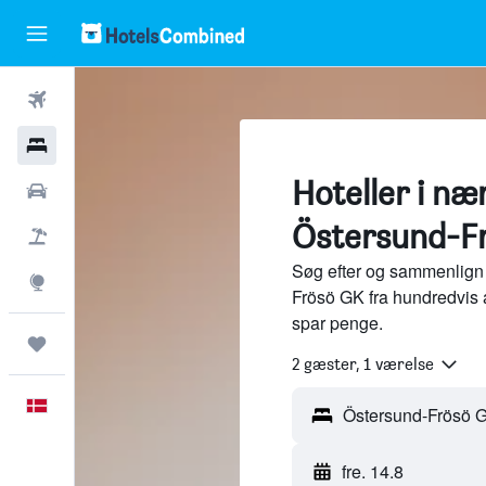
Fly
Hotel
Hoteller i næ
Billeje
Östersund-Fr
Pakkerejser
Søg efter og sammenlign 
Explore
Frösö GK fra hundredvis 
spar penge.
Trips
2 gæster, 1 værelse
Dansk
fre. 14.8