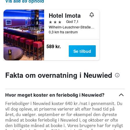
Vis alle 89 ophold
akse,
der
Hotel Imota
viser
ugedagene.
3 stjerner
God 7,1
Diagrammet
Wilhelm-Leuschner-Straße 12, Neuwied, Rhineland-Palatinate, Tyskland
har
0,3 km fra centrum
1
y-
589 kr.
akse,
Se tilbud
der
viser
den
gennemsnitlige
Fakta om overnatning i Neuwied
pris
for
et
værelse
Hvor meget koster en feriebolig i Neuwied?
Ferieboliger i Neuwied koster 640 kr./nat i gennemsnit. Du
vil dog opleve, at priserne varierer alt efter hvad tid på
året, du vælger. september er for eksempel den dyreste
måned at booke feriebolig i Neuwied i, og oktober er ofte
den billigste måned at booke i. Vores brugere har for nyligt