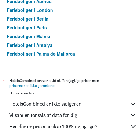
Ferieboliger i Aarhus
Ferieboliger i London
Ferieboliger i Berlin
Ferieboliger i Paris
Ferieboliger i Malmø
Ferieboliger i Antalya
Ferieboliger i Palma de Mallorca
Ferieboliger i Pattaya
Ferieboliger i Istanbul
Ferieboliger i Dubai
*
HotelsCombined prøver altid at få nøjagtige priser, men
priserne kan ikke garanteres
.
Ferieboliger i Maspalomas
Her er grunden:
Ferieboliger i Göteborg
HotelsCombined er ikke sælgeren
Ferieboliger i Patong
Ferieboliger i Rom
Vi samler tonsvis af data for dig
Ferieboliger i Fuengirola
Hvorfor er priserne ikke 100% nøjagtige?
Ferieboliger i Stockholm