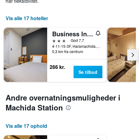
har fleksibilitet.
Vis alle 17 hoteller
Business Inn Sun Hotel
3 stjerner
God 7,7
4-11-15-3F, Haramachida, Machida, Japan
0,3 km fra centrum
266 kr.
Se tilbud
Andre overnatningsmuligheder i
Machida Station
Vis alle 17 ophold