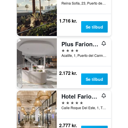
Reina Sofía, 23, Puerto del Carmen, Lanzarote, Spanien
1.716 kr.
Se tilbud
Plus Fariones Suite Hotel
4 stjerner
Acatife, 1, Puerto del Carmen, Lanzarote, Spanien
2.172 kr.
Se tilbud
Hotel Fariones
5 stjerner
Calle Roque Del Este, 1, Tías, Lanzarote, Spanien
2.777 kr.