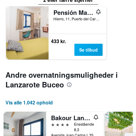
2 eller færre stjerner
Pensión Magec
Hierro, 11, Puerto del Carmen, Lanzarote, Spanien
433 kr.
Se tilbud
Andre overnatningsmuligheder i
Lanzarote Buceo
Vis alle 1.042 ophold
Bakour Lanzarote Splash
4 stjerner
Enestående
8,3
Avenida Juan Carlos I, 35, Puerto del Carmen, Lanzarote, Spanien