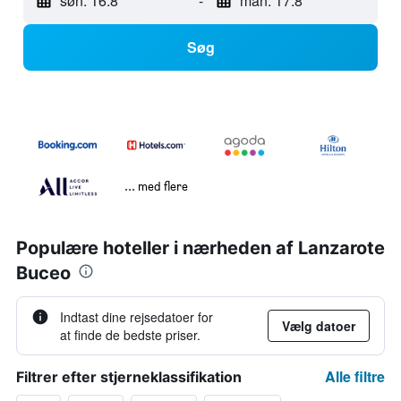
søn. 16.8
-
man. 17.8
Søg
... med flere
Populære hoteller i nærheden af Lanzarote
Buceo
Indtast dine rejsedatoer for
Vælg datoer
at finde de bedste priser.
Alle filtre
Filtrer efter stjerneklassifikation