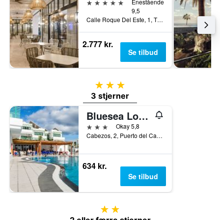
5 stjerner
Enestående
9,5
Calle Roque Del Este, 1, Tías, Lanzarote, Spanien
2.777 kr.
Se tilbud
3 stjerner
3 stjerner
Bluesea Los Fiscos
3 stjerner
Okay 5,8
Cabezos, 2, Puerto del Carmen, Lanzarote, Spanien
634 kr.
Se tilbud
2 stjerner