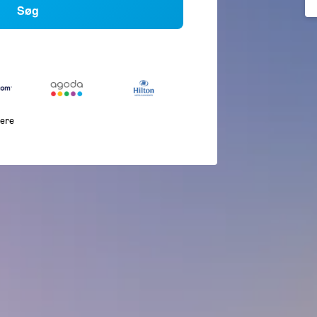
Søg
lere