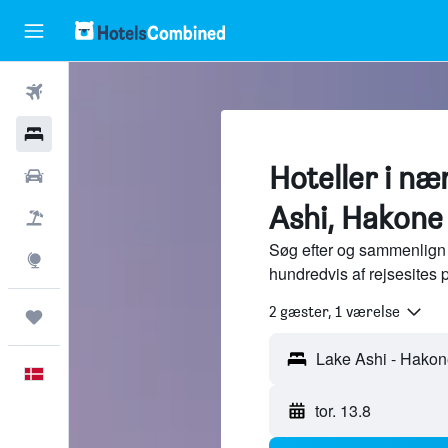
Fly
Hotel
Hoteller i næ
Billeje
Ashi, Hakone
Pakkerejser
Søg efter og sammenlign 
Explore
hundredvis af rejsesites
2 gæster, 1 værelse
Trips
Dansk
tor. 13.8