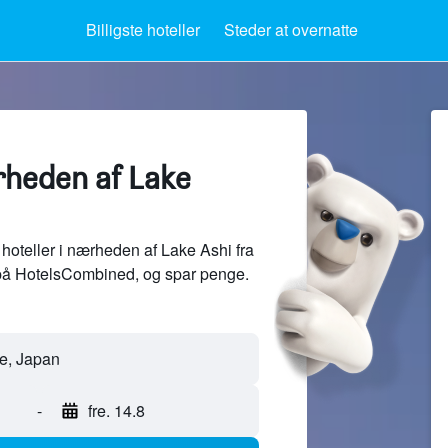
Billigste hoteller
Steder at overnatte
rheden af Lake
hoteller i nærheden af Lake Ashi fra
 på HotelsCombined, og spar penge.
-
fre. 14.8