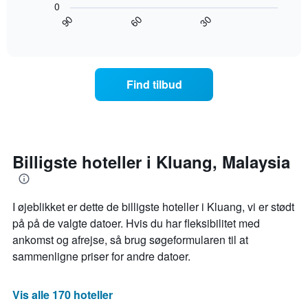
ugedagene.
0
viser,
Diagrammet
60
90
30
hvordan
End
har
of
prisen
interactive
1
på
chart
y-
et
akse,
værelse
Find tilbud
der
ændrer
viser
sig,
den
når
gennemsnitlige
datoen
pris
for
for
opholdet
Billigste hoteller i Kluang, Malaysia
et
nærmer
værelse
sig
Diagrammet
I øjeblikket er dette de billigste hoteller i Kluang, vi er stødt
har
1
på på de valgte datoer. Hvis du har fleksibilitet med
x-
ankomst og afrejse, så brug søgeformularen til at
akse,
sammenligne priser for andre datoer.
der
viser
antallet
Vis alle 170 hoteller
af