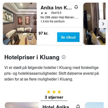
dage
før
Anika Inn Kluang
opholdet
2 stjerner
God 6,5
Diagrammet
No 298 Jalan Haji Manan, Taman Lian Seng, Kluang, Malaysia
har
1,4 km fra centrum
1
y-
97 kr.
akse,
Se tilbud
der
viser
den
gennemsnitlige
Hotelpriser i Kluang
pris
for
et
Vi er stødt på følgende hoteller i Kluang med forskellige
værelse
pris- og hotelklassemuligheder. Skift datoerne øverst på
siden for at se flere muligheder i Kluang.
3 stjerner
3 stjerner
Hotel Anika