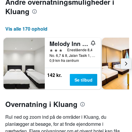
Andre overnatningsmuligheder i
Kluang
Vis alle 170 ophold
Melody Inn Hotel
3 stjerner
Enestående 8,4
No. 6,7 & 8, Jalan Tasik 1, Kluang, Malaysia
0,9 km fra centrum
142 kr.
Se tilbud
Overnatning i Kluang
Rul ned og zoom ind på de områder i Kluang, du
planlægger at besøge, for at finde ejendomme i
nærheden. Flere oplysninger om et givent hotel kan fås