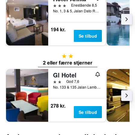
3 stjerner
Enestående 8,5
No. 1, 3 & 5, Jalan Dato Rauf, Kluang, Malaysia
194 kr.
Se tilbud
2 stjerner
2 eller færre stjerner
Gl Hotel
2 stjerner
God 7,6
No. 133 & 135 Jalan Lambak, Kluang, Malaysia
278 kr.
Se tilbud