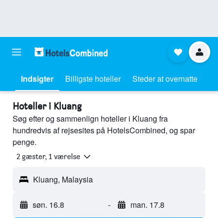
Indsigter
Billigste hoteller
Steder at overnatte
Hoteller i Kluang
Søg efter og sammenlign hoteller i Kluang fra
hundredvis af rejsesites på HotelsCombined, og spar
penge.
2 gæster, 1 værelse
Kluang, Malaysia
søn. 16.8
-
man. 17.8