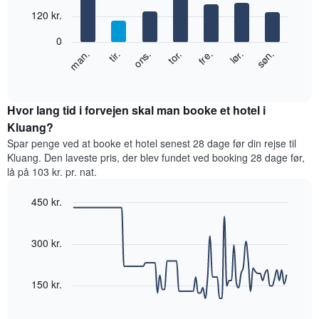
with
x-
120 kr.
7
akse,
bars.
der
0
viser
Følgende
ons.
tor.
fre.
lør.
søn.
man.
tir.
måneder.
diagram
End
Diagrammet
of
viser
har
interactive
den
chart
1
gennemsnitlige
Hvor lang tid i forvejen skal man booke et hotel i
y-
pris
Kluang?
akse,
for
der
Spar penge ved at booke et hotel senest 28 dage før din rejse til
et
viser
Kluang. Den laveste pris, der blev fundet ved booking 28 dage før,
værelse
den
lå på 103 kr. pr. nat.
hver
gennemsnitlige
dag
pris
450 kr.
i
for
ugen
Line
Chart
et
graphic.
Diagrammet
chart
værelse
with
300 kr.
har
90
1
data
x-
points.
akse,
150 kr.
der
Følgende
viser
diagram