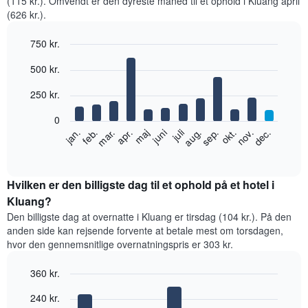
(115 kr.). Omvendt er den dyreste måned til et ophold i Kluang april
(626 kr.).
750 kr.
Bar
Chart
500 kr.
graphic.
chart
with
12
250 kr.
bars.
0
Følgende
feb.
maj
aug.
nov.
jan.
apr.
juli
okt.
mar.
juni
sep.
dec.
diagram
End
of
viser
interactive
den
chart
gennemsnitlige
Hvilken er den billigste dag til et ophold på et hotel i
pris
Kluang?
for
Den billigste dag at overnatte i Kluang er tirsdag (104 kr.). På den
et
anden side kan rejsende forvente at betale mest om torsdagen,
værelse
hvor den gennemsnitlige overnatningspris er 303 kr.
hver
måned
360 kr.
Diagrammet
har
Bar
Chart
240 kr.
graphic.
1
chart