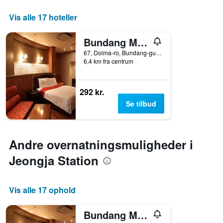
Vis alle 17 hoteller
Bundang Migeum Js King
67, Dolma-ro, Bundang-gu, Seongnam, Sydkorea
6,4 km fra centrum
292 kr.
Se tilbud
Andre overnatningsmuligheder i
Jeongja Station
Vis alle 17 ophold
Bundang Migeum Js King