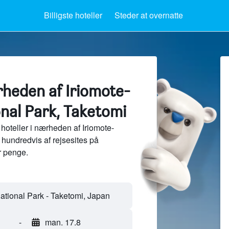
Billigste hoteller
Steder at overnatte
rheden af Iriomote-
onal Park, Taketomi
oteller i nærheden af Iriomote-
 hundredvis af rejsesites på
 penge.
-
man. 17.8