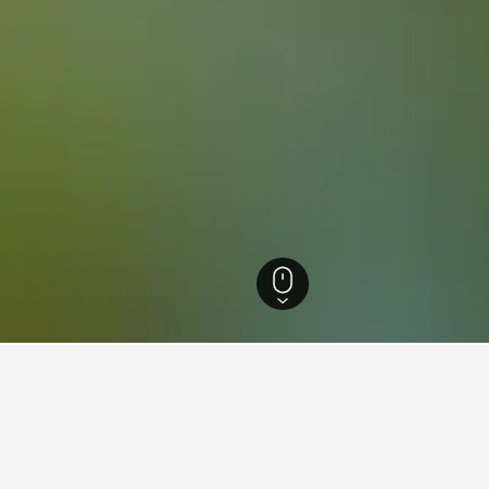
ret
6.436
Iriomote-Ishigaki National Park
er i nærheden af Iriomote-Ishi