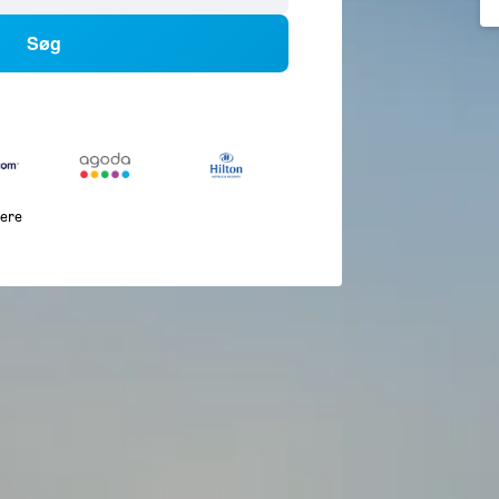
Søg
lere