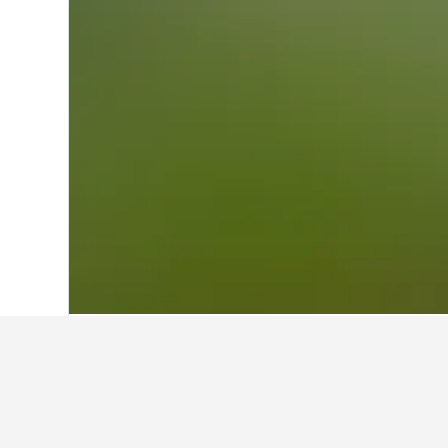
Hjem
Japan
95.490
Okinawa-præfektu
Billigste hotell