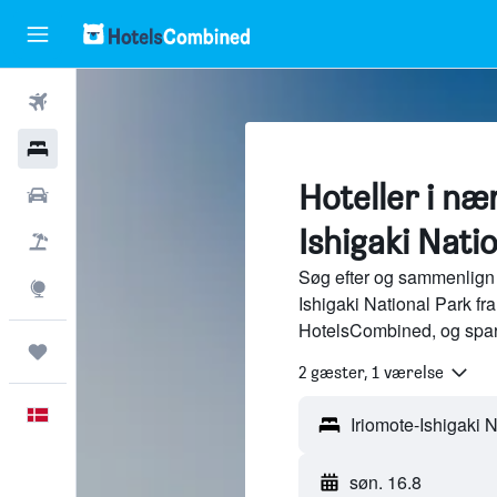
Fly
Hotel
Hoteller i næ
Billeje
Ishigaki Nati
Pakkerejser
Søg efter og sammenlign h
Explore
Ishigaki National Park fra
HotelsCombined, og spar
Trips
2 gæster, 1 værelse
Dansk
søn. 16.8