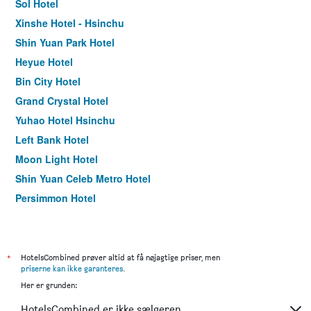
Sol Hotel
Xinshe Hotel - Hsinchu
Shin Yuan Park Hotel
Heyue Hotel
Bin City Hotel
Grand Crystal Hotel
Yuhao Hotel Hsinchu
Left Bank Hotel
Moon Light Hotel
Shin Yuan Celeb Metro Hotel
Persimmon Hotel
Tong Bing Express
168 Motel-Hsinchu
Kingdom Hotel
*
HotelsCombined prøver altid at få nøjagtige priser, men
priserne kan ikke garanteres
.
Berkeley Business Hotel Zhongzheng
Her er grunden:
Hotel j-Metropolis
HotelsCombined er ikke sælgeren