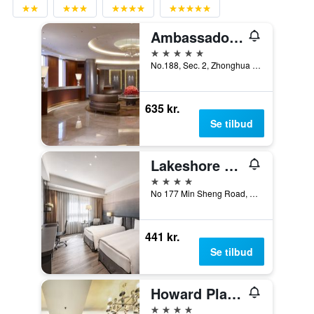
Ambassador Hotel - Hsinchu
5 stjerner
No.188, Sec. 2, Zhonghua Rd., Hsinchu, Taiwan
635 kr.
Se tilbud
Lakeshore Hotel Metropolis
4 stjerner
No 177 Min Sheng Road, Hsinchu, Taiwan
441 kr.
Se tilbud
Howard Plaza Hotel Hsinchu
4 stjerner