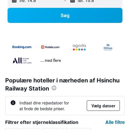
fre. 14.8
-
lør. 15.8
Søg
... med flere
Populære hoteller i nærheden af Hsinchu
Railway Station
Indtast dine rejsedatoer for
Vælg datoer
at finde de bedste priser.
Alle filtre
Filtrer efter stjerneklassifikation