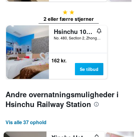
2 stjerner
2 eller færre stjerner
Hsinchu 101 Inn
No. 480, Section 2, Zhonghua Road, Hsinchu, Taiwan
162 kr.
Se tilbud
Andre overnatningsmuligheder i
Hsinchu Railway Station
Vis alle 37 ophold