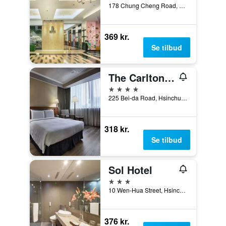
178 Chung Cheng Road, Hsinchu, Taiwan
369 kr.
Se tilbud
The Carlton Hsinchu
4 stjerner
225 Bei-da Road, Hsinchu, Taiwan
318 kr.
Se tilbud
Sol Hotel
3 stjerner
10 Wen-Hua Street, Hsinchu, Taiwan
376 kr.