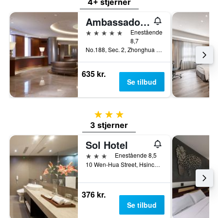
4+ stjerner
Ambassador Hotel - Hsinchu
5 stjerner
Enestående
8,7
No.188, Sec. 2, Zhonghua Rd., Hsinchu, Taiwan
635 kr.
Se tilbud
3 stjerner
3 stjerner
Sol Hotel
3 stjerner
Enestående 8,5
10 Wen-Hua Street, Hsinchu, Taiwan
376 kr.
Se tilbud