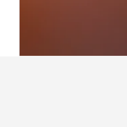
Hjem
Tyskland
303.348
Niedersachse
Fakta om overna
Hvilket hotel i nærheden af K
Tivoli Hotel er et populært hotel 