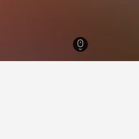
n
42.752
Harz National Park
tning i Harz National Park
øbenhavns Hovedbanegård er godt?
i nærheden af Københavns Hovedbanegård, som er meget anbefalel