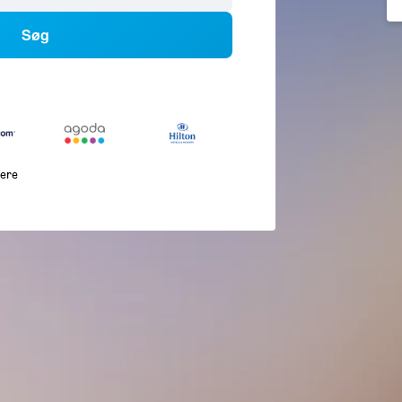
Søg
lere