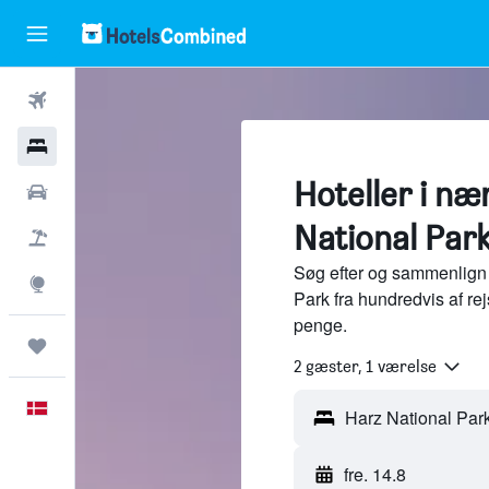
Fly
Hotel
Hoteller i næ
Billeje
National Par
Pakkerejser
Søg efter og sammenlign 
Explore
Park fra hundredvis af r
penge.
Trips
2 gæster, 1 værelse
Dansk
fre. 14.8