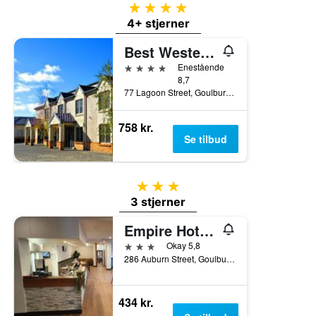
4 stjerner
4+ stjerner
Best Western Plus Goulburn
4 stjerner
Enestående
8,7
77 Lagoon Street, Goulburn, NSW, Australien
758 kr.
Se tilbud
3 stjerner
3 stjerner
Empire Hotel Goulburn
3 stjerner
Okay 5,8
286 Auburn Street, Goulburn, NSW, Australien
434 kr.