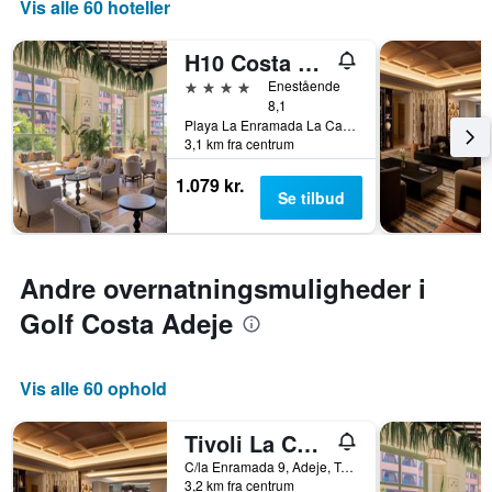
Vis alle 60 hoteller
H10 Costa Adeje Palace
4 stjerner
Enestående
8,1
Playa La Enramada La Caleta, Adeje, Tenerife, Spanien
3,1 km fra centrum
1.079 kr.
Se tilbud
Andre overnatningsmuligheder i
Golf Costa Adeje
Vis alle 60 ophold
Tivoli La Caleta Tenerife Resort
C/la Enramada 9, Adeje, Tenerife, Spanien
3,2 km fra centrum