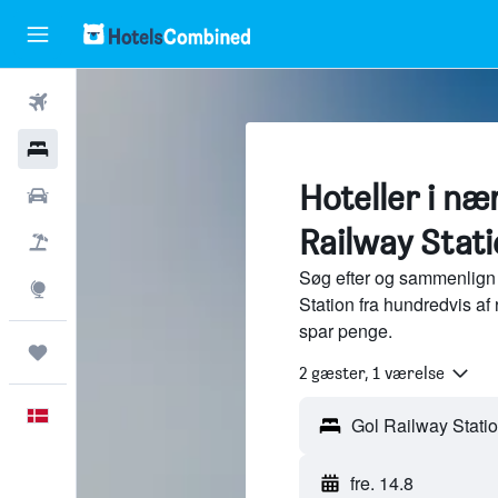
Fly
Hotel
Hoteller i næ
Billeje
Railway Stati
Pakkerejser
Søg efter og sammenlign 
Explore
Station fra hundredvis af
spar penge.
Trips
2 gæster, 1 værelse
Dansk
fre. 14.8