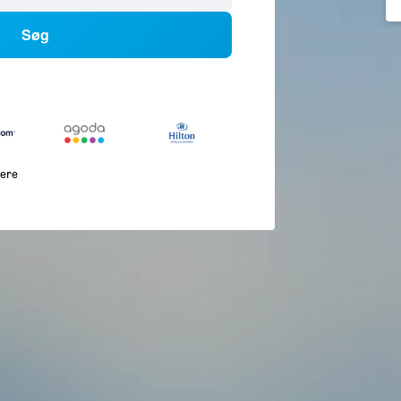
Søg
lere