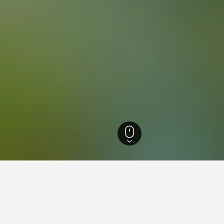
.644
Buskerud
1.324
Gol
118
Gol Railway Station