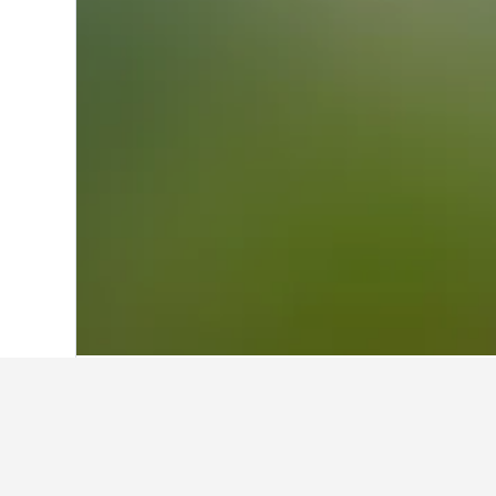
Hjem
Norge
19.281
Eastern Norway
7