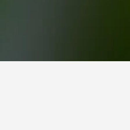
okairakuen,
 Gegege no Yokairakuen. Hvis du har