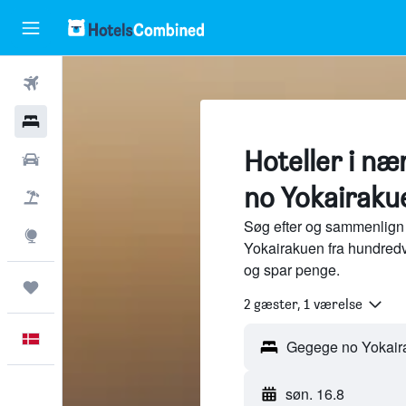
Fly
Hotel
Hoteller i n
Billeje
no Yokairaku
Pakkerejser
Søg efter og sammenlign
Explore
Yokairakuen fra hundredv
og spar penge.
Trips
2 gæster, 1 værelse
Dansk
søn. 16.8