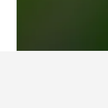
Hjem
Japan
95.490
Tottori-præfekturet
Billigste hotel
Sakaiminato
I øjeblikket tilbyder disse hotell