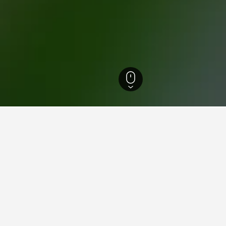
416
Sakaiminato
28
Gegege no Yokairakuen
ler i nærheden af Gegege no Y
er den laveste overnatningspris ud af dem, vi har stødt på tæt på