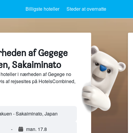
Billigste hoteller
Steder at overnatte
ærheden af Gegege
en, Sakaiminato
 hoteller i nærheden af Gegege no
is af rejsesites på HotelsCombined,
-
man. 17.8