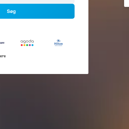
Søg
lere