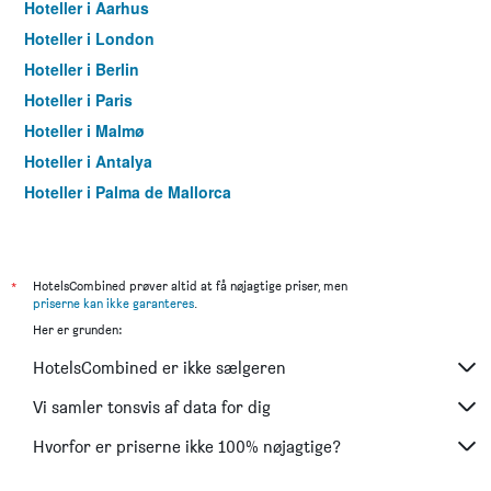
Hoteller i Aarhus
Hoteller i London
Hoteller i Berlin
Hoteller i Paris
Hoteller i Malmø
Hoteller i Antalya
Hoteller i Palma de Mallorca
Hoteller i Pattaya
Hoteller i Istanbul
Hoteller i Dubai
*
HotelsCombined prøver altid at få nøjagtige priser, men
priserne kan ikke garanteres
.
Hoteller i Maspalomas
Her er grunden:
Hoteller i Göteborg
HotelsCombined er ikke sælgeren
Hoteller i Patong
Hoteller i Vejle
Vi samler tonsvis af data for dig
Hoteller i Rom
Hvorfor er priserne ikke 100% nøjagtige?
Hoteller i Fuengirola