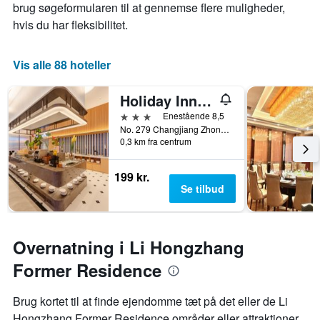
brug søgeformularen til at gennemse flere muligheder,
hvis du har fleksibilitet.
Vis alle 88 hoteller
Holiday Inn Express Hefei Huaihe Road By IHG
3 stjerner
Enestående 8,5
No. 279 Changjiang Zhong Road, Hefei, Kina
0,3 km fra centrum
199 kr.
Se tilbud
Overnatning i Li Hongzhang
Former Residence
Brug kortet til at finde ejendomme tæt på det eller de Li
Hongzhang Former Residence områder eller attraktioner,