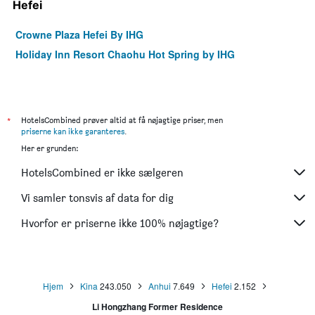
Hefei
Crowne Plaza Hefei By IHG
Holiday Inn Resort Chaohu Hot Spring by IHG
*
HotelsCombined prøver altid at få nøjagtige priser, men
priserne kan ikke garanteres
.
Her er grunden:
HotelsCombined er ikke sælgeren
Vi samler tonsvis af data for dig
Hvorfor er priserne ikke 100% nøjagtige?
Hjem
Kina
243.050
Anhui
7.649
Hefei
2.152
Li Hongzhang Former Residence