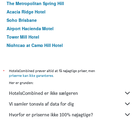
The Metropolitan Spring Hill
Acacia Ridge Hotel
Soho Brisbane
Airport Hacienda Motel
Tower Mill Hotel
Nightcap at Camp Hill Hotel
Airport Clayfield Motel
Airway Motel
Comfort Inn North Brisbane
*
HotelsCombined prøver altid at få nøjagtige priser, men
priserne kan ikke garanteres
.
Aspley Carsel Motor Inn
Her er grunden:
Coopers Colonial Motel
HotelsCombined er ikke sælgeren
Airport Motel
Abbey on Roma Hotel & Apartments
Vi samler tonsvis af data for dig
Kingsford Riverside Inn
Hvorfor er priserne ikke 100% nøjagtige?
Mt Ommaney Hotel Apartments