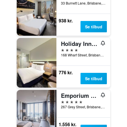
33 Burnett Lane, Brisbane, QLD, Australien
938 kr.
Se tilbud
Holiday Inn Express Brisbane Central By IHG
4 stjerner
168 Wharf Street, Brisbane, QLD, Australien
776 kr.
Se tilbud
Emporium Hotel South Bank
5 stjerner
267 Grey Street, Brisbane, QLD, Australien
1.556 kr.