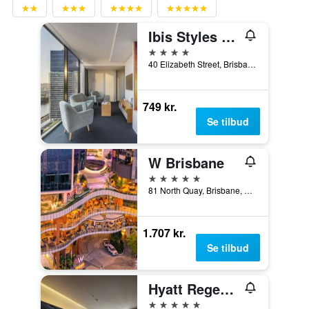
Ibis Styles Brisbane Elizabeth Street
4 stjerner
40 Elizabeth Street, Brisbane, QLD, Australien
749 kr.
Se tilbud
W Brisbane
5 stjerner
81 North Quay, Brisbane, QLD, Australien
1.707 kr.
Se tilbud
Hyatt Regency Brisbane
5 stjerner