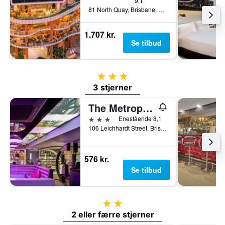
9,1
81 North Quay, Brisbane, QLD, Australien
1.707 kr.
Se tilbud
3 stjerner
3 stjerner
The Metropolitan Spring Hill
3 stjerner
Enestående 8,1
106 Leichhardt Street, Brisbane, QLD, Australien
576 kr.
Se tilbud
2 stjerner
2 eller færre stjerner