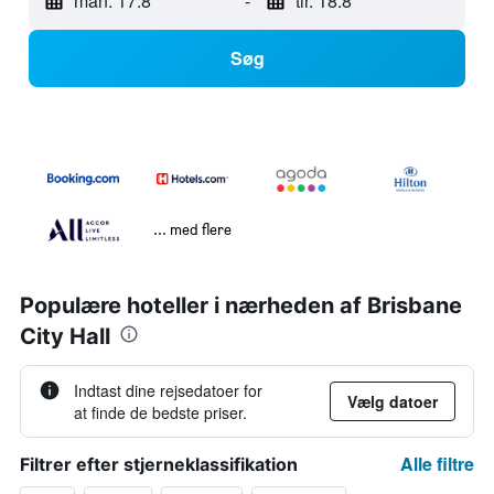
man. 17.8
-
tir. 18.8
Søg
... med flere
Populære hoteller i nærheden af Brisbane
City Hall
Indtast dine rejsedatoer for
Vælg datoer
at finde de bedste priser.
Alle filtre
Filtrer efter stjerneklassifikation