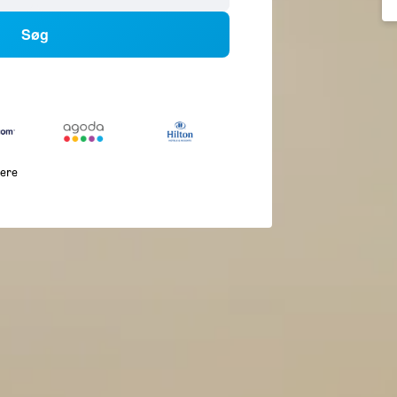
Søg
lere