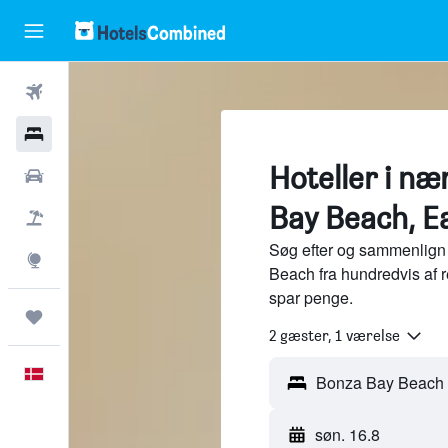
Fly
Hotel
Hoteller i n
Billeje
Bay Beach, E
Pakkerejser
Søg efter og sammenlign 
Explore
Beach fra hundredvis af 
spar penge.
Trips
2 gæster, 1 værelse
Dansk
søn. 16.8