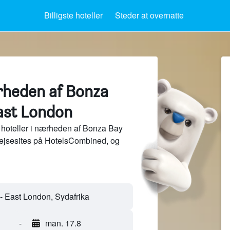
Billigste hoteller
Steder at overnatte
ærheden af Bonza
ast London
hoteller i nærheden af Bonza Bay
rejsesites på HotelsCombined, og
-
man. 17.8