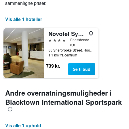
sammenligne priser.
Vis alle 1 hoteller
Novotel Sydney West Hq
4 stjerner
Enestående
8,8
55 Sherbrooke Street, Rooty Hill, NSW, Australien
1,1 km fra centrum
739 kr.
Se tilbud
Andre overnatningsmuligheder i
Blacktown International Sportspark
Vis alle 1 ophold