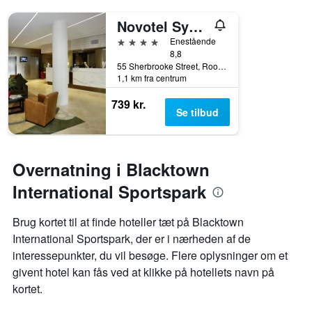
Novotel Sydney West Hq
4 stjerner
Enestående
8,8
55 Sherbrooke Street, Rooty Hill, NSW, Australien
1,1 km fra centrum
739 kr.
Se tilbud
Overnatning i Blacktown
International Sportspark
Brug kortet til at finde hoteller tæt på Blacktown
International Sportspark, der er i nærheden af de
interessepunkter, du vil besøge. Flere oplysninger om et
givent hotel kan fås ved at klikke på hotellets navn på
kortet.