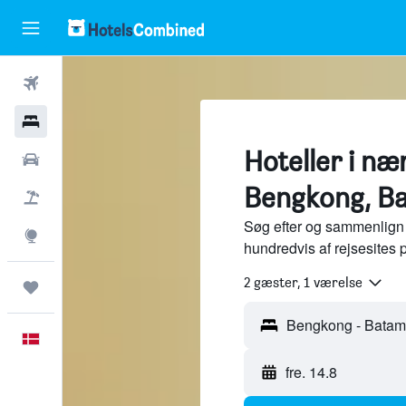
Fly
Hotel
Hoteller i næ
Billeje
Bengkong, B
Pakkerejser
Søg efter og sammenlign 
Explore
hundredvis af rejsesites
2 gæster, 1 værelse
Trips
Dansk
fre. 14.8