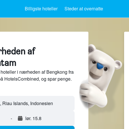
Billigste hoteller
Steder at overnatte
rheden af
atam
hoteller i nærheden af Bengkong fra
 på HotelsCombined, og spar penge.
-
lør. 15.8