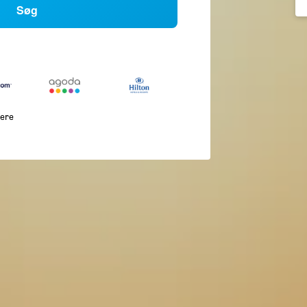
Søg
lere