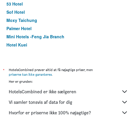
53 Hotel
Sof Hotel
Moxy Taichung
Palmer Hotel
Mini Hotels -Feng Jia Branch
Hotel Kuei
Green Hotel - Fengjia
Bluesky Hotel
Calligraphy Greenway Hotel
*
HotelsCombined prøver altid at få nøjagtige priser, men
priserne kan ikke garanteres
.
Twinstar Hotel
Her er grunden:
Kun Hotel Feng Chai
HotelsCombined er ikke sælgeren
The Place Taichung
Hotel Mi Casa
Vi samler tonsvis af data for dig
Napas Hotel
Hvorfor er priserne ikke 100% nøjagtige?
La Vida Hotel