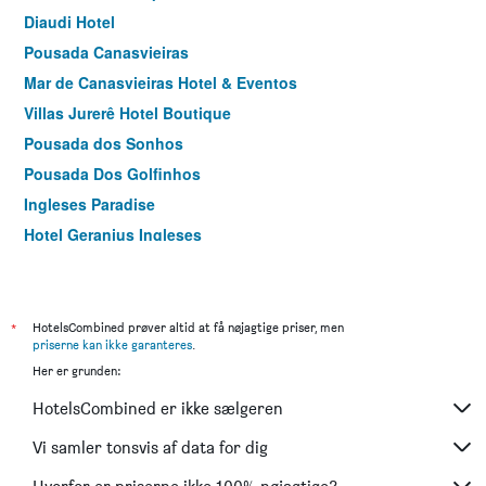
Diaudi Hotel
Pousada Canasvieiras
Mar de Canasvieiras Hotel & Eventos
Villas Jurerê Hotel Boutique
Pousada dos Sonhos
Pousada Dos Golfinhos
Ingleses Paradise
Hotel Geranius Ingleses
Zaya Motel Premium
Pousada Ecomar
Aparhotel Monte Líbano
*
HotelsCombined prøver altid at få nøjagtige priser, men
priserne kan ikke garanteres
.
The Hyperion Boutique Hotel
Her er grunden:
Rio Branco Apart
HotelsCombined er ikke sælgeren
Apart Carolina
Hotel Porto Madero
Vi samler tonsvis af data for dig
Bistrô e Guest House Isadora Duncan