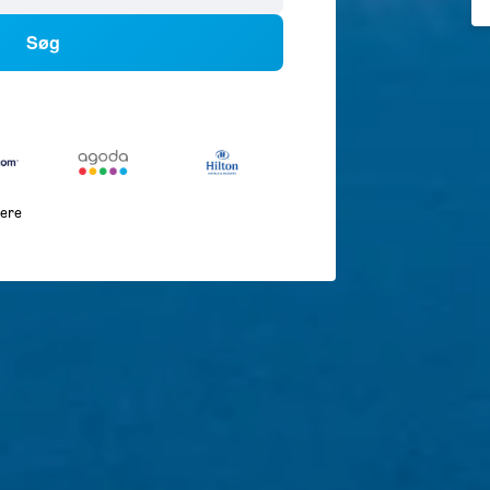
Søg
lere