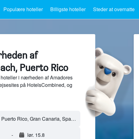
Populære hoteller
Billigste hoteller
Steder at overnatte
rheden af
ch, Puerto Rico
 hoteller i nærheden af Amadores
rejsesites på HotelsCombined, og
Amadores Beach - Puerto Rico, Gran Canaria, Spanien
-
lør. 15.8