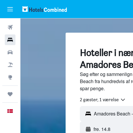
Fly
Hotel
Hoteller i næ
Billeje
Amadores Bea
Pakkerejser
Søg efter og sammenlign
Explore
Beach fra hundredvis af 
spar penge.
Trips
2 gæster, 1 værelse
Dansk
fre. 14.8