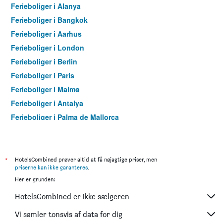
Ferieboliger i Alanya
Ferieboliger i Bangkok
Ferieboliger i Aarhus
Ferieboliger i London
Ferieboliger i Berlin
Ferieboliger i Paris
Ferieboliger i Malmø
Ferieboliger i Antalya
Ferieboliger i Palma de Mallorca
Ferieboliger i Pattaya
Ferieboliger i Istanbul
Ferieboliger i Dubai
*
HotelsCombined prøver altid at få nøjagtige priser, men
priserne kan ikke garanteres
.
Ferieboliger i Maspalomas
Her er grunden:
Ferieboliger i Göteborg
HotelsCombined er ikke sælgeren
Ferieboliger i Patong
Ferieboliger i Rom
Vi samler tonsvis af data for dig