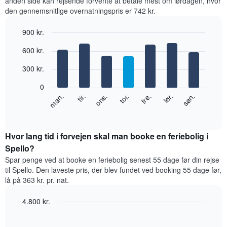
anden side kan rejsende forvente at betale mest om lørdagen, hvor
den gennemsnitlige overnatningspris er 742 kr.
900 kr.
Bar
Chart
600 kr.
graphic.
chart
with
300 kr.
7
bars.
0
Følgende
ons.
tor.
fre.
lør.
søn.
man.
tir.
diagram
End
of
viser
interactive
den
chart
gennemsnitlige
Hvor lang tid i forvejen skal man booke en feriebolig i
pris
Spello?
for
Spar penge ved at booke en feriebolig senest 55 dage før din rejse
et
til Spello. Den laveste pris, der blev fundet ved booking 55 dage før,
værelse
lå på 363 kr. pr. nat.
hver
dag
4.800 kr.
i
ugen
Line
Chart
graphic.
Diagrammet
chart