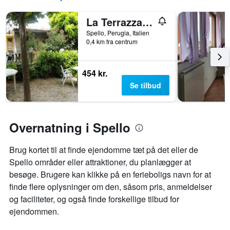
x-
akse,
La Terrazza di Spello
der
viser
Spello, Perugia, Italien
antallet
0,4 km fra centrum
af
dage
før
454 kr.
opholdet
Se tilbud
Diagrammet
har
1
y-
Overnatning i Spello
akse,
der
viser
Brug kortet til at finde ejendomme tæt på det eller de
den
Spello områder eller attraktioner, du planlægger at
gennemsnitlige
besøge. Brugere kan klikke på en ferieboligs navn for at
pris
finde flere oplysninger om den, såsom pris, anmeldelser
for
et
og faciliteter, og også finde forskellige tilbud for
værelse
ejendommen.