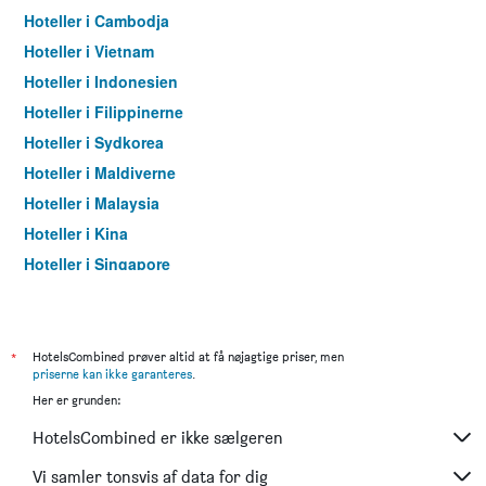
Hoteller i Cambodja
Hoteller i Vietnam
Hoteller i Indonesien
Hoteller i Filippinerne
Hoteller i Sydkorea
Hoteller i Maldiverne
Hoteller i Malaysia
Hoteller i Kina
Hoteller i Singapore
Hoteller i Indien
Hoteller i Sri Lanka
Hoteller i Taiwan
*
HotelsCombined prøver altid at få nøjagtige priser, men
priserne kan ikke garanteres
.
Hoteller i Georgien
Her er grunden:
Hoteller i Aserbajdsjan
HotelsCombined er ikke sælgeren
Hoteller i Kasakhstan
Hoteller i Laos
Vi samler tonsvis af data for dig