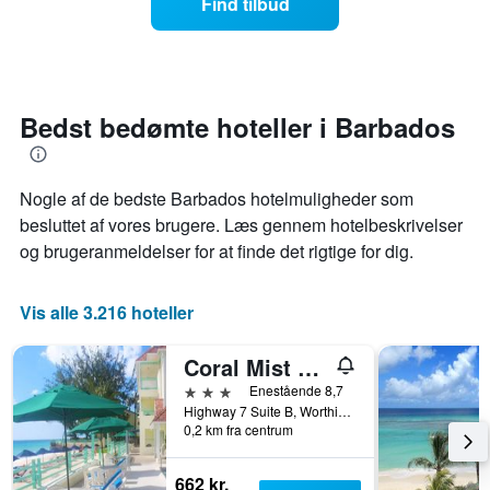
Find tilbud
der
ændrer
viser
sig,
den
når
gennemsnitlige
datoen
pris
for
for
opholdet
Bedst bedømte hoteller i Barbados
et
nærmer
værelse
sig
Diagrammet
Nogle af de bedste Barbados hotelmuligheder som
har
1
besluttet af vores brugere. Læs gennem hotelbeskrivelser
x-
og brugeranmeldelser for at finde det rigtige for dig.
akse,
der
viser
Vis alle 3.216 hoteller
antallet
af
Coral Mist Beach Hotel
dage
før
3 stjerner
Enestående 8,7
opholdet
Highway 7 Suite B, Worthing, Barbados
Diagrammet
0,2 km fra centrum
har
1
662 kr.
y-