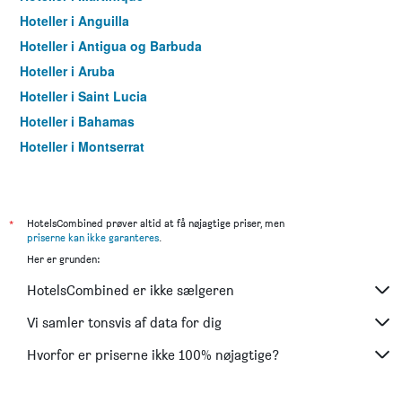
Hoteller i Anguilla
Hoteller i Antigua og Barbuda
Hoteller i Aruba
Hoteller i Saint Lucia
Hoteller i Bahamas
Hoteller i Montserrat
Hoteller i Curaçao
Hoteller i Amerikanske Jomfruøer
Hoteller i Danmark
*
HotelsCombined prøver altid at få nøjagtige priser, men
priserne kan ikke garanteres
.
Hoteller i Thailand
Her er grunden:
Hoteller i Spanien
HotelsCombined er ikke sælgeren
Hoteller i Tyskland
Hoteller i Tyrkiet
Vi samler tonsvis af data for dig
Hoteller i Italien
Hvorfor er priserne ikke 100% nøjagtige?
Hoteller i Sverige