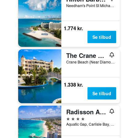
Needham's Point St Michael, Bridgetown, Barbados
1.774 kr.
Se tilbud
The Crane Resort
Crane Beach (Near Diamond Valley), Saint Philip, Barbados, 00000, Bridgetown, Barbados
1.338 kr.
Se tilbud
Radisson Aquatica Resort Barbados
4 stjerner
Aquatic Gap, Carlisle Bay, Bridgetown, Barbados