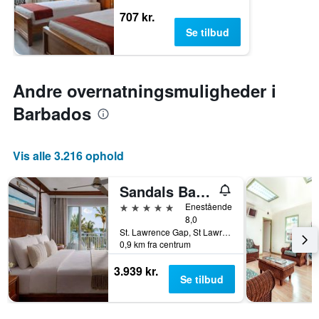
707 kr.
Se tilbud
Andre overnatningsmuligheder i
Barbados
Vis alle 3.216 ophold
Sandals Barbados
5 stjerner
Enestående
8,0
St. Lawrence Gap, St Lawrence Gap, Barbados
0,9 km fra centrum
3.939 kr.
Se tilbud