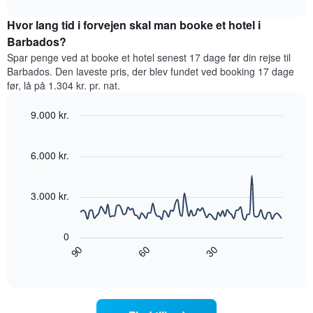
har
interactive
den
chart
1
gennemsnitlige
Hvor lang tid i forvejen skal man booke et hotel i
y-
pris
Barbados?
akse,
for
der
Spar penge ved at booke et hotel senest 17 dage før din rejse til
et
viser
Barbados. Den laveste pris, der blev fundet ved booking 17 dage
værelse
den
før, lå på 1.304 kr. pr. nat.
hver
gennemsnitlige
dag
pris
9.000 kr.
i
for
ugen
Line
Chart
et
graphic.
Diagrammet
chart
værelse
with
6.000 kr.
har
90
1
data
x-
points.
akse,
3.000 kr.
der
Følgende
viser
diagram
ugedagene.
0
viser,
Diagrammet
90
30
60
hvordan
End
har
of
prisen
interactive
1
på
chart
y-
et
akse,
værelse