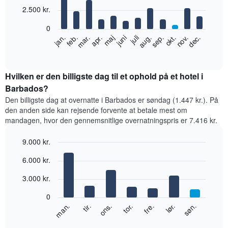
12
2.500 kr.
bars.
0
Følgende
feb.
maj
aug.
nov.
jan.
apr.
juli
okt.
mar.
juni
sep.
dec.
diagram
End
of
viser
interactive
den
chart
gennemsnitlige
Hvilken er den billigste dag til et ophold på et hotel i
pris
Barbados?
for
Den billigste dag at overnatte i Barbados er søndag (1.447 kr.). På
et
den anden side kan rejsende forvente at betale mest om
værelse
mandagen, hvor den gennemsnitlige overnatningspris er 7.416 kr.
hver
måned
9.000 kr.
Diagrammet
har
Bar
Chart
6.000 kr.
graphic.
1
chart
with
x-
3.000 kr.
7
akse,
bars.
der
0
viser
Følgende
lør.
tor.
tir.
søn.
fre.
ons.
man.
måneder.
diagram
End
Diagrammet
of
viser