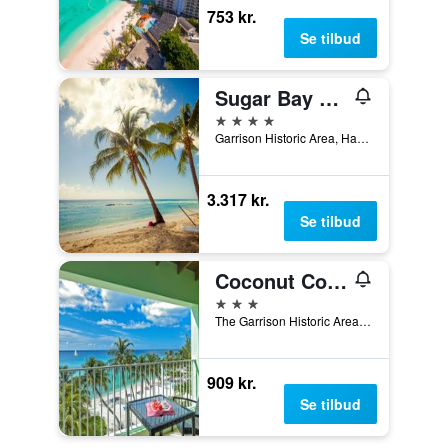
753 kr.
Se tilbud
Sugar Bay Barbados
4 stjerner
Garrison Historic Area, Hastings, Barbados
3.317 kr.
Se tilbud
Coconut Court Beach Hotel
3 stjerner
The Garrison Historic Area, Bridgetown, Barbados
909 kr.
Se tilbud