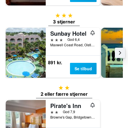
3 stjerner
3 stjerner
Sunbay Hotel
3 stjerner
God 6,4
Maxwell Coast Road, Oistins, Christ Church, 15031, Bridgetown, Barbados
891 kr.
Se tilbud
2 stjerner
2 eller færre stjerner
Pirate's Inn
2 stjerner
God 7,9
Browne's Gap, Bridgetown, Barbados