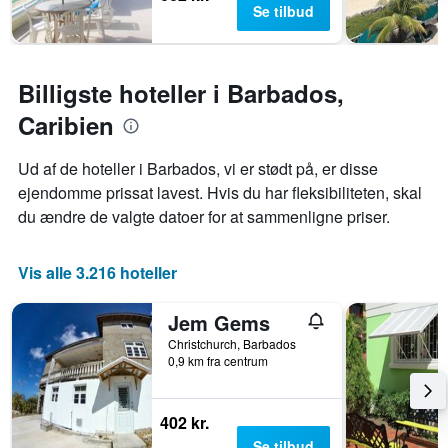
Se tilbud
akse,
der
viser
den
Billigste hoteller i Barbados,
gennemsnitlige
pris
Caribien
for
et
Ud af de hoteller i Barbados, vi er stødt på, er disse
værelse
ejendomme prissat lavest. Hvis du har fleksibiliteten, skal
du ændre de valgte datoer for at sammenligne priser.
Vis alle 3.216 hoteller
Jem Gems
Christchurch, Barbados
0,9 km fra centrum
402 kr.
Se tilbud